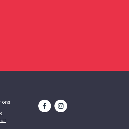
r ons
ie
act
s