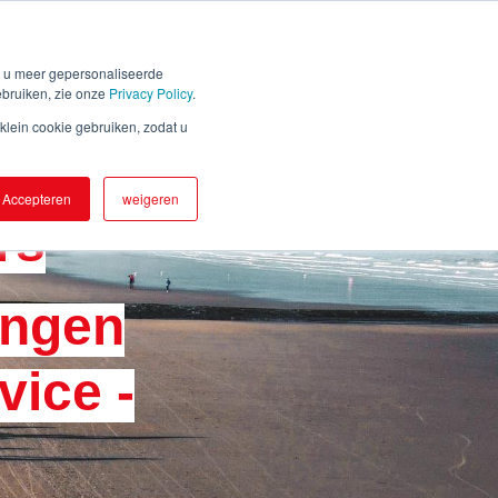
Inloggen
er Star Tracking
Contact
n u meer gepersonaliseerde
ebruiken, zie onze
Privacy Policy
.
lein cookie gebruiken, zodat u
Accepteren
weigeren
rs
ingen
vice -