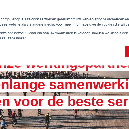
Bekijk alle events
Voor organisatoren
Ov
w computer op. Deze cookies worden gebruikt om uw web-ervaring te verbeteren e
deze website als via andere media. Voor meer informatie over de cookies die wij g
onze site bezoekt. Maar om aan uw voorkeuren te voldoen, moeten we slechts één k
e keuze te maken.
nze werkingspartne
renlange samenwerk
n voor de beste ser