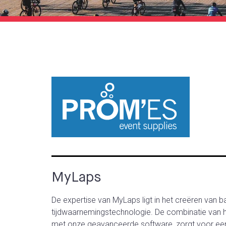
MyLaps
De expertise van MyLaps ligt in het creëren van
tijdwaarnemingstechnologie. De combinatie van h
met onze geavanceerde software, zorgt voor een