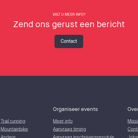
WILT U MEER INFO?
Zend ons gerust een bericht
Contact
Organiseer events
Ove
Trail running
Meer info
Miss
Mountainbike
Aanvraag timing
Cont
Andere
Aanvraag inschrijvingsmodule
Job